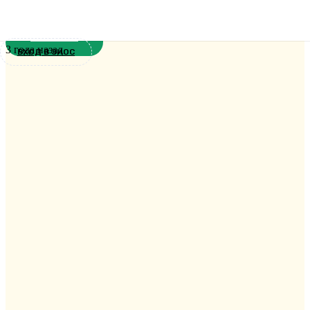
конференция о русском неоязычестве
Анонсы
3 года назад
ВХОД В ЭИОС