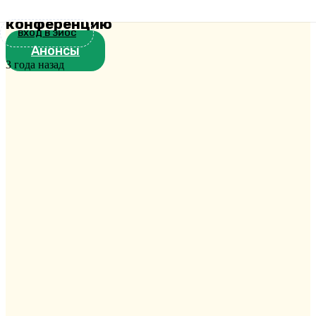
студенческую научно-практическую
конференцию
ВХОД В ЭИОС
Анонсы
3 года назад