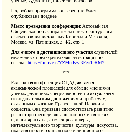
ученые, художники, писатели, богословы.
Подробная программа конференции будет
опубликована позднее.
Место проведения конференции
: Актовый зал
Общецерковной аспирантуры и докторантуры им.
святых равноапостольных Кирилла и Мефодия, г.
Москва, ул. Пятницкая, д. 4/2, стр. 1.
Для очного и дистанционного участия
слушателей
необходима предварительная регистрация по
ссылке:
https://forms.gle/YZMoiBwi3Feo1cRM7
***
Ежегодная конференция ОЦАД является
академической площадкой для обмена мнениями
учёных различных специальностей по актуальным
исследовательским достижениям и проблемам,
связанным с жизнью Православной Церкви и
общества. Она призвана способствовать развитию
разностороннего диалога церковных и светских
гуманитарных наук по вопросам веры,
интеллектуального творчества, культуры, искусства,
нравственности, социального и личностного