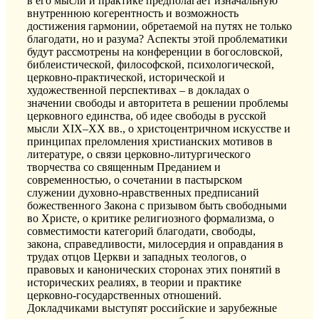
в его мысли и практике предполагает изначальную
внутреннюю когерентность и возможность
достижения гармонии, обретаемой на путях не только
благодати, но и разума? Аспекты этой проблематики
будут рассмотрены на конференции в богословской,
библеистической, философской, психологической,
церковно-практической, исторической и
художественной перспективах – в докладах о
значении свободы и авторитета в решении проблемы
церковного единства, об идее свободы в русской
мысли XIX–XX вв., о христоцентричном искусстве и
принципах преломления христианских мотивов в
литературе, о связи церковно-литургического
творчества со священным Преданием и
современностью, о сочетании в пастырском
служении духовно-нравственных предписаний
божественного Закона с призывом быть свободными
во Христе, о критике религиозного формализма, о
совместимости категорий благодати, свободы,
закона, справедливости, милосердия и оправдания в
трудах отцов Церкви и западных теологов, о
правовых и канонических сторонах этих понятий в
исторических реалиях, в теории и практике
церковно-государственных отношений.
Докладчиками выступят российские и зарубежные