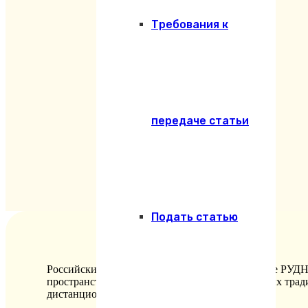
Требования к
передаче статьи
Подать статью
Российский университет дружбы народов (далее РУДН
пространстве. Семья как ценность в религиозных тра
дистанционных
технологий)
.