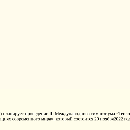
)
планирует проведение
III
Международного симпозиума «
Теоло
дициях современного мира»
,
который
состоится
29 ноября
2022 го