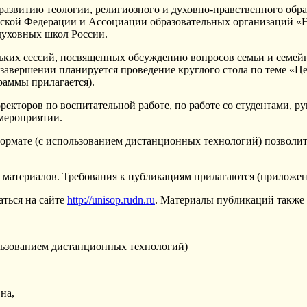
развитию теологии, религиозного и духовно-нравственного обра
йской Федерации и
Ассоциации образовательных организаций «Н
духовных школ России.
ких сессий, посвященных обсуждению вопросов семьи и семейн
В завершении планируется проведение круглого стола по теме «
раммы прилагается).
ректоров по воспитательной работе, по работе со студентами, 
 мероприятии.
ормате (
с использованием дистанционных технологий
)
позволи
а материалов. Требования к публикациям прилагаются
(приложен
ться на сайте
http
://
unisop
.
rudn
.
ru
.
Материалы публикаций также 
льзованием дистанционных технологий)
на,