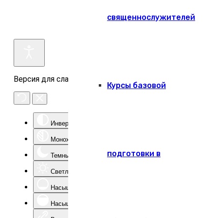
священнослужителей
Версия для слабовидящих
Курсы базовой
Инверсия цвета
Монохром
подготовки в
Темный контраст
Светлый контраст
Насыщенность -
Насыщенность +