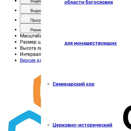
Выделить ссылки
области богословия
Выделить заголовки
Программа для чтения с экрана
Режим чтения
Масштабирование
100
%
Размер шрифта
100
%
для монашествующих
Высота линии
100
%
Интервал
100
%
Версия для слабовидящих
Семинарский хор
Церковно-исторический