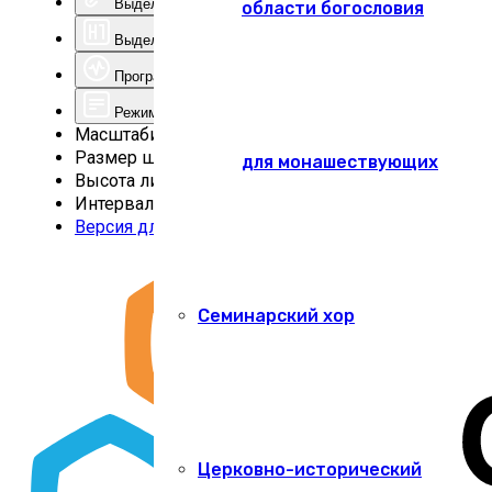
Выделить ссылки
области богословия
Выделить заголовки
Программа для чтения с экрана
Режим чтения
Масштабирование
100
%
Размер шрифта
100
%
для монашествующих
Высота линии
100
%
Интервал
100
%
Версия для слабовидящих
Семинарский хор
Церковно-исторический