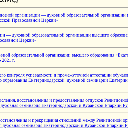
2019 году
гиозной организации — духовной образовательной организации 
усской Православной Церкви»
ии — духовной образовательной организации высшего образова
вославной Церкви»
вной образовательной организации высшего образования «Екат
2021 г.
его контроля успеваемости и промежуточной аттестации обуча
о образования Екатеринодарской духовной семинарии Екатерин
числения, восстановления и предоставления отпусков Религиозн
 духовная семинария Екатеринодарской и Кубанской Епархии Р
иостановления и прекращения отношений между Религиозной ор
я духовная семинария Екатеринодарской и Кубанской Епархии 