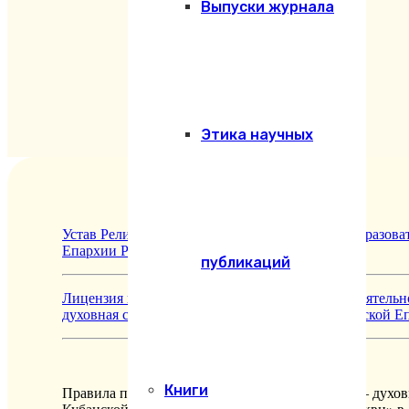
Выпуски журнала
Этика научных
Устав Религиозной организации — духовной образова
Епархии Русской Православной Церкви»
публикаций
Лицензия на осуществление образовательной деятель
духовная семинария Екатеринодарской и Кубанской Е
Книги
Правила приема в Религиозную организацию — духовн