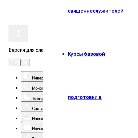
священнослужителей
Версия для слабовидящих
Курсы базовой
Инверсия цвета
Монохром
подготовки в
Темный контраст
Светлый контраст
Насыщенность -
Насыщенность +