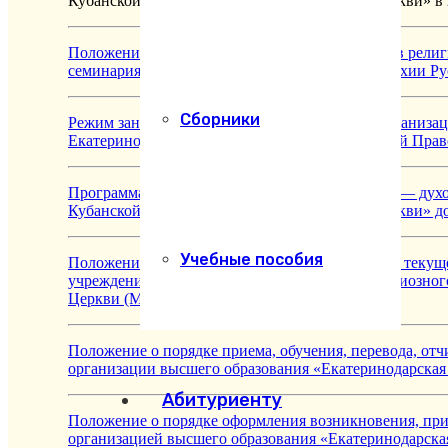
Кубанской Епархии Русской Православной Церкви» в 
Положение об организации учебного процесса в рели
семинария Екатеринодарской и Кубанской Епархии Р
Сборники
Режим занятий обучающихся в Религиозной организац
Екатеринодарской и Кубанской Епархии Русской Пра
Программа развития Религиозной организации — духо
Кубанской Епархии Русской Православной Церкви» до 
Учебные пособия
Положение о формах, периодичности и порядке текущ
учреждении высшего профессионального религиозног
Церкви (Московский Патриархат)
Положение о порядке приема, обучения, перевода, от
организации высшего образования «Екатеринодарская
Абитуриенту
Положение о порядке оформления возникновения, пр
организацией высшего образования «Екатеринодарска