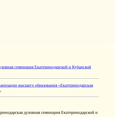
уховная семинария Екатеринодарской и Кубанской
ганизации высшего образования «Екатеринодарская
.
ринодарская духовная семинария Екатеринодарской и