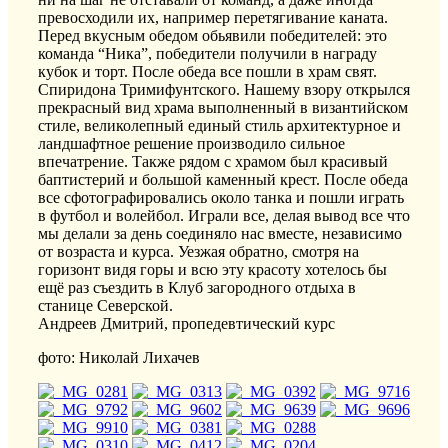
превосходили их, например перетягивание каната.
Перед вкусным обедом обьявили победителей: это
команда “Ника”, победители получили в награду
кубок и торт. После обеда все пошли в храм свят.
Спиридона Тримифунтского. Нашему взору открылся
прекрасный вид храма выполненный в византийском
стиле, великолепный единый стиль архитектурное и
ландшафтное решение производило сильное
впечатрение. Также рядом с храмом был красивый
баптистерий и большой каменный крест. После обеда
все сфотографировались около танка и пошли играть
в футбол и волейбол. Играли все, делая вывод все что
мы делали за день соединяло нас вместе, независимо
от возраста и курса. Уезжая обратно, смотря на
горизонт видя горы и всю эту красоту хотелось бы
ещё раз съездить в Клуб загородного отдыха в
станице Северской.
Андреев Дмитрий, пропедевтический курс
фото: Николай Лихачев