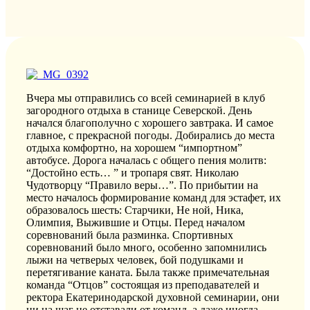
Вчера мы отправились со всей семинарией в клуб
загородного отдыха в станице Северской. День
начался благополучно с хорошего завтрака. И самое
главное, с прекрасной погоды. Добирались до места
отдыха комфортно, на хорошем “импортном”
автобусе. Дорога началась с общего пения молитв:
“Достойно есть… ” и тропаря свят. Николаю
Чудотворцу “Правило веры…”. По прибытии на
место началось формирование команд для эстафет, их
образовалось шесть: Старчики, Не ной, Ника,
Олимпия, Выжившие и Отцы. Перед началом
соревнований была разминка. Спортивных
соревнований было много, особенно запомнились
лыжи на четверых человек, бой подушками и
перетягивание каната. Была также примечательная
команда “Отцов” состоящая из преподавателей и
ректора Екатеринодарской духовной семинарии, они
ни на шаг не отставали от команд, а даже иногда