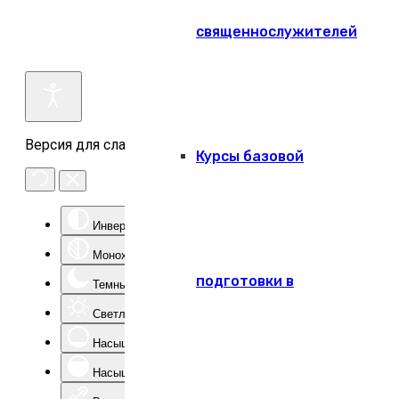
священнослужителей
Версия для слабовидящих
Курсы базовой
Инверсия цвета
Монохром
подготовки в
Темный контраст
Светлый контраст
Насыщенность -
Насыщенность +