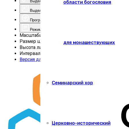
Выделить ссылки
области богословия
Выделить заголовки
Программа для чтения с экрана
Режим чтения
Масштабирование
100
%
Размер шрифта
100
%
для монашествующих
Высота линии
100
%
Интервал
100
%
Версия для слабовидящих
Семинарский хор
Церковно-исторический