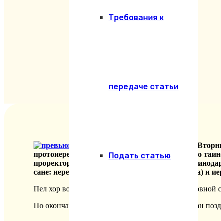
Требования к
передаче статьи
26 апреля 2016 г., в Великий Вто
протоиерея Игоря Олжабаева было совершено таин
Подать статью
проректора по воспитательной работе Екатеринода
сане: иерея Евгения Игнатова (студент 4 курса) и и
Пел хор воспитанников Екатеринодарской Духовной се
По окончании молитвословий иеромонах Феофан поздр