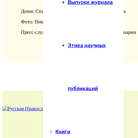
Выпуски журнала
Денис Спирин, студент пропедевтического курса
Фото: Николай Лихачев
Пресс-служба Екатеринодарской духовной семинарии
Этика научных
публикаций
Книги