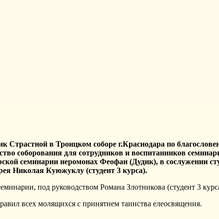
рник Страстной в Троицком соборе г.Краснодара по благосло
ство соборования для сотрудников и воспитанников семинар
рской семинарии иеромонах Феофан (Дудик), в сослужении 
ерея Николая Куюжуклу (студент 3 курса).
минарии, под руководством Романа Злотникова (студент 3 курса
авил всех молящихся с принятием таинства елеосвящения.