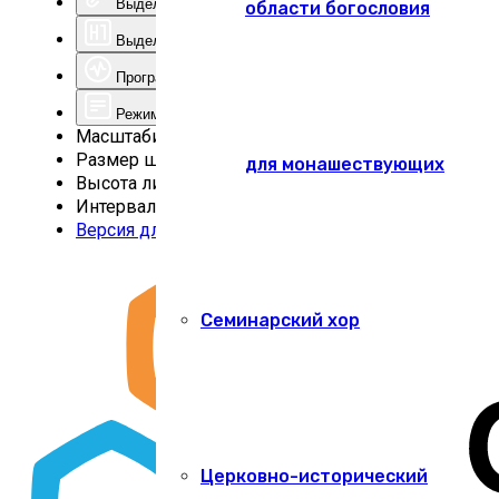
Выделить ссылки
области богословия
Выделить заголовки
Программа для чтения с экрана
Режим чтения
Масштабирование
100
%
Размер шрифта
100
%
для монашествующих
Высота линии
100
%
Интервал
100
%
Версия для слабовидящих
Семинарский хор
Церковно-исторический