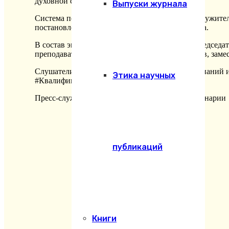
духовной семинарии.
Выпуски журнала
Система повышения квалификации священнослужителе
постановления Архиерейского Собора 2013 года.
В состав экзаменационной комиссии вошли: председа
преподаватель – протоиерей Андрей Мищеряков, заме
Слушатели курсов показали высокий уровень знаний и
Этика научных
#Квалификация
Пресс-служба Екатеринодарской духовной семинарии
публикаций
Книги