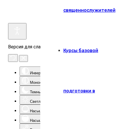
священнослужителей
Версия для слабовидящих
Курсы базовой
Инверсия цвета
Монохром
подготовки в
Темный контраст
Светлый контраст
Насыщенность -
Насыщенность +