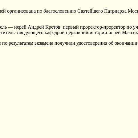
й организована по благословению Святейшего Патриарха Моско
тель — иерей Андрей Кретов, первый проректор-проректор по у
ститель заведующего кафедрой церковной истории иерей Максим
 по результатам экзамена получили удостоверения об окончании