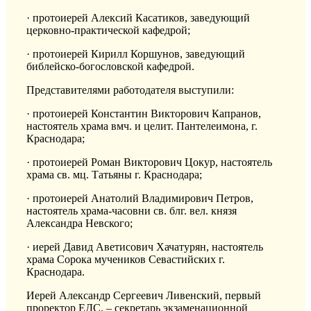
· протоиерей Алексий Касатиков, заведующий
церковно-практической кафедрой;
· протоиерей Кирилл Коршунов, заведующий
библейско-богословской кафедрой.
Представителями работодателя выступили:
· протоиерей Константин Викторович Капранов,
настоятель храма вмч. и целит. Пантелеимона, г.
Краснодара;
· протоиерей Роман Викторович Цокур, настоятель
храма св. мц. Татьяны г. Краснодара;
· протоиерей Анатолий Владимирович Петров,
настоятель храма-часовни св. блг. вел. князя
Александра Невского;
· иерей Давид Аветисович Хачатурян, настоятель
храма Сорока мучеников Севастийских г.
Краснодара.
Иерей Александр Сергеевич Ливенский, первый
проректор ЕДС, – секретарь экзаменационной