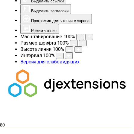
Выделить ссылки
Выделить заголовки
Программа для чтения с экрана
Режим чтения
Масштабирование
100
%
Размер шрифта
100
%
Высота линии
100
%
Интервал
100
%
Версия для слабовидящих
В Екатеринодарской духовной