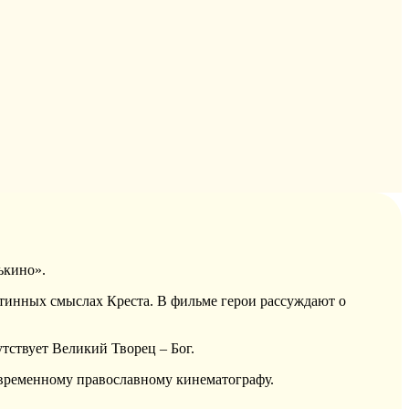
ькино».
стинных смыслах Креста. В фильме герои рассуждают о
утствует Великий Творец – Бог.
временному православному кинематографу.