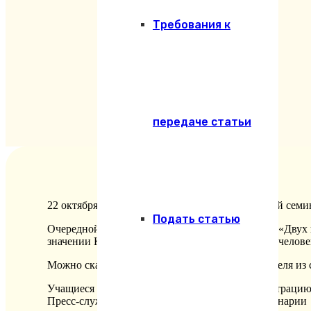
Требования к
передаче статьи
22 октября студенты Екатеринодарской духовной семи
Подать статью
Очередной проект Сергея Дебижева, режиссера «Двух к
значении Креста, о творческом начале в каждом челове
Можно сказать, что кинокартина вырывает зрителя из с
Учащиеся духовной школы благодарят администрацию 
Пресс-служба Екатеринодарской духовной семинарии