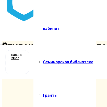
кабинет
Студенты семинарии по
ВХОД В
Новости
ЭИОС
Семинарская библиотека
2 года назад
Гранты