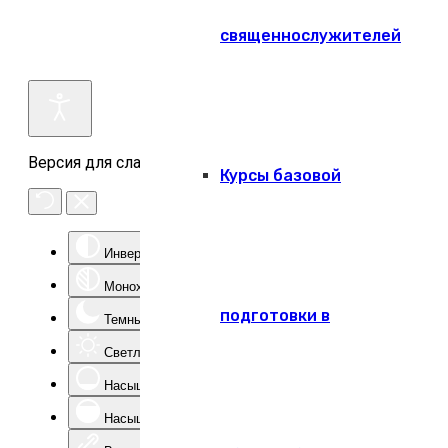
священнослужителей
Версия для слабовидящих
Курсы базовой
Инверсия цвета
Монохром
подготовки в
Темный контраст
Светлый контраст
Насыщенность -
Насыщенность +