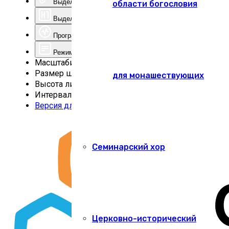
Выделить ссылки
области богословия
Выделить заголовки
Программа для чтения с экрана
Режим чтения
Масштабирование
100
%
Размер шрифта
100
%
для монашествующих
Высота линии
100
%
Интервал
100
%
Версия для слабовидящих
Семинарский хор
Церковно-исторический