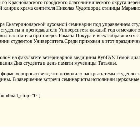
-го Краснодарского городского благочиннического округа иере
й клирик храма святителя Николая Чудотворца станицы Марья
а Екатеринодарской духовной семинарии под управлением студе
студенты и преподаватели Университета каждый год отмечают э
ил настоятеля протоиерея Романа Цокура и всех собравшихся с
ании студентов Университета.Среди прихожан в этот праздничны
олом на факультете ветеринарной медицины КубГАУ. Темой диал
вания Дня студента в день памяти мученицы Татьяны.
в форме «вопрос-ответ», что позволило раскрыть темы студенче
цины. В завершение встречи семинаристы исполнили церковные
 thumbnail_crop=”0″]