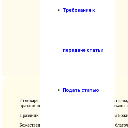
Требования к
передаче статьи
Подать статью
25 января 2024 года, в день памяти мученицы Татьяны
праздничных торжествах прихода мученицы Татьяны п
Праздник начался с богослужений в храме иконы Бож
Божественную Литургию возглавил настоятель, благоч