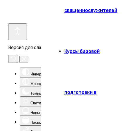
священнослужителей
Версия для слабовидящих
Курсы базовой
Инверсия цвета
Монохром
подготовки в
Темный контраст
Светлый контраст
Насыщенность -
Насыщенность +