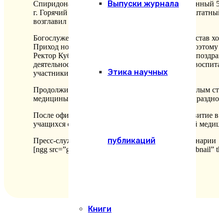
Выпуски журнала
Спиридона, епископа Тримифунтского, благочинный 5
г. Горячий ключ протоиерей Алексей Спицын, штатны
возглавил диакон Андрей Тесля.
Богослужебные песнопения исполнил малый состав хор
Приход носит имя святой мученицы Татьяны, поэтому 
Ректор КубГАУ Александр Иванович Трубилин поздрав
деятельности прихода в духовно-нравственном воспит
Этика научных
участники «Казачьей сотни» КубГАУ.
Продолжились торжества обсуждениями за круглым ст
медицины стала история становления и смысл праздно
После официальной части, беседа получила развитие 
учащихся семинарии и факультета ветеринарной меди
публикаций
Пресс-служба Екатеринодарской духовной семинарии
[ngg src=”galleries” ids=”149″ display=”basic_thumbnail”
Книги