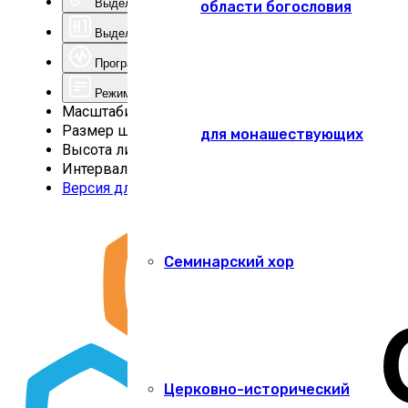
Выделить ссылки
области богословия
Выделить заголовки
Программа для чтения с экрана
Режим чтения
Масштабирование
100
%
Размер шрифта
100
%
для монашествующих
Высота линии
100
%
Интервал
100
%
Версия для слабовидящих
Семинарский хор
Церковно-исторический