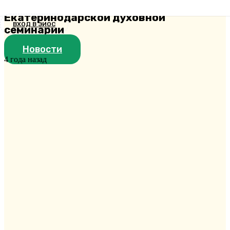
-преподавательской корпорации
Екатеринодарской духовной
ВХОД В ЭИОС
семинарии
Новости
4 года назад