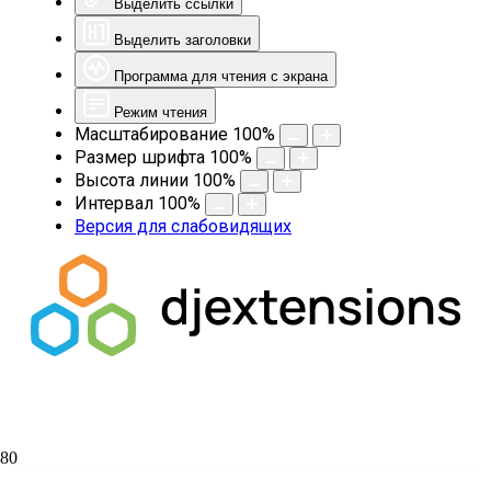
Выделить ссылки
Выделить заголовки
Программа для чтения с экрана
Режим чтения
Масштабирование
100
%
Размер шрифта
100
%
Высота линии
100
%
Интервал
100
%
Версия для слабовидящих
Семинаристы молились за Литургией в