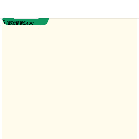
Екатеринодарской семинарии
Новости
5 лет назад
ВХОД В ЭИОС