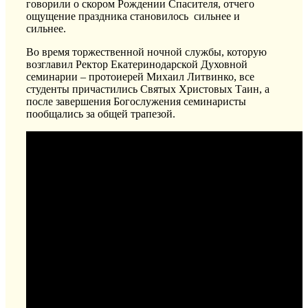
говорили
о скором Рождении
Спасителя,
отчего
ощущение праздника становилось сильнее и
сильнее.
Во время
торжественной
ночной
службы,
которую
возглавил Ректор
Екатеринодарской
Духовной
семинарии – протоиерей Михаил
Литвинко
,
все
студенты причастились Святых Христовых Таин, а
после завершения Богослужения семинаристы
пообщались за общей трапезой.