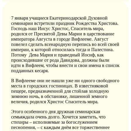
7 января учащиеся
Екатеринодарской
Духовной
семинарии встретили праздник Рождества Христова.
Господь наш Иисус Христос, Спаситель мира,
родился от Пресвятой Девы Марии в царствование
императора Августа в городе Вифлееме. Август
повелел сделать всенародную перепись во всей своей
империи, к которой относилась тогда и Палестина.
Потому Дева Мария и праведный Иосиф, как
происходившие от рода
Давидова
, должны были
идти в Вифлеем, чтобы внести и свои имена в список
подданных кесаря.
В Вифлееме они не нашли уже ни одного свободного
места в городских гостиницах. В известняковой
пещере, предназначенной для стойла
в холодную
зимнюю
ночь, в обстановке, лишенной
земного
величия, родился Христос Спаситель мира.
Этого особенного дня дружная семинарская
семья
ждала очень долго
.
Хочется заметить, что
стихир
ы – исполняемые за богослужением
песнопения, –
с каждым
днём все торжественнее