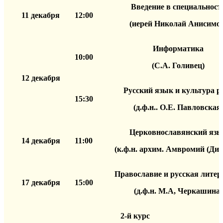
Введение в специальност
11 декабря
12:00
(иерей Николай Анисимо
Информатика
10:00
(С.А. Голивец)
12 декабря
Русский язык и культура р
15:30
(д.ф.н.. О.Е. Павловская
Церковнославянский язы
14 декабря
11:00
(к.ф.н. архим. Амвромий (Дид
Православие и русская литер
17 декабря
15:00
(д.ф.н. М.А, Черкашина)
2-й курс