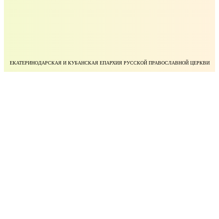
ЕКАТЕРИНОДАРСКАЯ И КУБАНСКАЯ ЕПАРХИЯ РУССКОЙ ПРАВОСЛАВНОЙ ЦЕРКВИ
УЧЕБНЫЙ КОМИТЕТ РУССКОЙ ПРАВОСЛАВНОЙ ЦЕРКВИ
БЛАГОТВОРИТЕЛЬНЫЙ ФОНД ПРАВОСЛАВНОЕ ДЕЛО
МИНИСТЕРСТВО НАУКИ И ВЫСШЕГО ОБРАЗОВАНИЯ РОССИЙСКОЙ ФЕДЕРАЦИИ