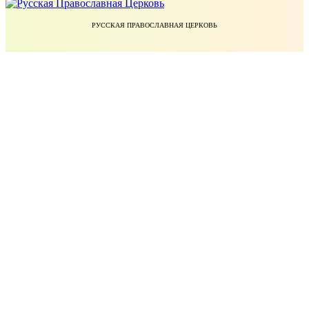
РУССКАЯ ПРАВОСЛАВНАЯ ЦЕРКОВЬ
ЕКАТЕРИНОДАРСКАЯ И КУБАНСКАЯ ЕПАРХИЯ РУССКОЙ ПРАВОСЛАВНОЙ ЦЕРКВИ
УЧЕБНЫЙ КОМИТЕТ РУССКОЙ ПРАВОСЛАВНОЙ ЦЕРКВИ
БЛАГОТВОРИТЕЛЬНЫЙ ФОНД ПРАВОСЛАВНОЕ ДЕЛО
МИНИСТЕРСТВО НАУКИ И ВЫСШЕГО ОБРАЗОВАНИЯ РОССИЙСКОЙ ФЕДЕРАЦИИ