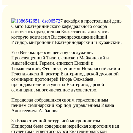
7 декабря в престольный день
Свято-Екатерининского кафедрального собора
состоялась праздничная Божественная литургия
которую возглавил Высокопреосвященнейший
Исидор, митрополит Екатеринодарский и Кубанский.
Его Высокопреосвященству сослужили:
Преосвященный Тихон, епископ Майкопский и
Адыгейский, Герман, епископ Ейский и
Тимашевский, Феогност, епископ Новороссийский и
Геленджикский, ректор Екатеринодарской духовной
семинарии протоиерей Игорь Олжабаев,
преподаватели и студенты Екатеринодарской
семинарии, многочисленное духовенство.
Порадовал собравшихся своим торжественным
пением семинарский хор под управлением Ивана
Алексеевича Албанова.
За Божественной литургией митрополитом
Исидором была совершена иерейская хиротония над
студентом четвертого курса Екатеринодарской