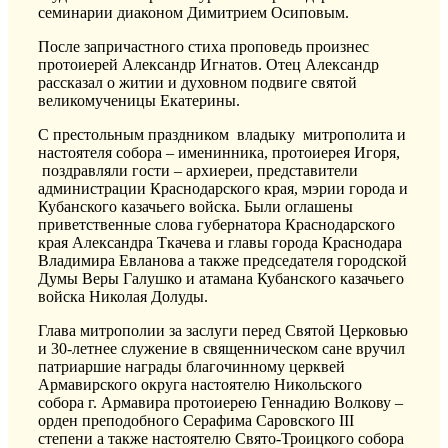
семинарии диаконом Димитрием Осиповым.
После запричастного стиха проповедь произнес
протоиерей Александр Игнатов. Отец Александр
рассказал о житии и духовном подвиге святой
великомученицы Екатерины.
С престольным праздником владыку митрополита и
настоятеля собора – именинника, протоиерея Игоря,
поздравляли гости – архиереи, представители
администрации Краснодарского края, мэрии города и
Кубанского казачьего войска. Были оглашены
приветственные слова губернатора Краснодарского
края Александра Ткачева и главы города Краснодара
Владимира Евланова а также председателя городской
Думы Веры Галушко и атамана Кубанского казачьего
войска Николая Долуды.
Глава митрополии за заслуги перед Святой Церковью
и 30-летнее служение в священническом сане вручил
патриаршие награды благочинному церквей
Армавирского округа настоятелю Никольского
собора г. Армавира протоиерею Геннадию Волкову –
орден преподобного Серафима Саровского III
степени а также настоятелю Свято-Троицкого собора