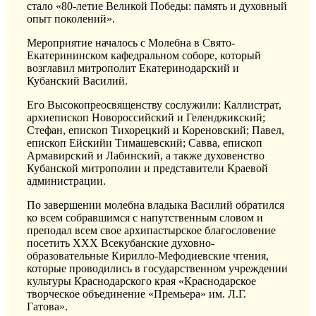
стало «80-летие Великой Победы: память и духовный
опыт поколений».
Мероприятие началось с Молебна в Свято-
Екатерининском кафедральном соборе, который
возглавил митрополит Екатеринодарский и
Кубанский Василий.
Его Высокопреосвященству сослужили: Каллистрат,
архиепископ Новороссийский и Геленджикский;
Стефан, епископ Тихорецкий и Кореновский; Павел,
епископ Ейскийи Тимашевский; Савва, епископ
Армавирский и Лабинский, а также духовенство
Кубанской митрополии и представители Краевой
администрации.
По завершении молебна владыка Василий обратился
ко всем собравшимся с напутственным словом и
преподал всем свое архипастырское благословение
посетить ХХХ Всекубанские духовно-
образовательные Кирилло-Мефодиевские чтения,
которые про
водились
в государственном учреждении
культуры Краснодарского края «Краснодарское
творческое объединение «Премьера» им. Л.Г.
Гатова».