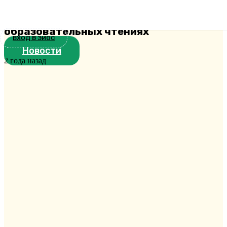
приняли участие в XXX Всекубанских
Кирилло-Мефодиевских духовно-
образовательных чтениях
ВХОД В ЭИОС
Новости
2 года назад