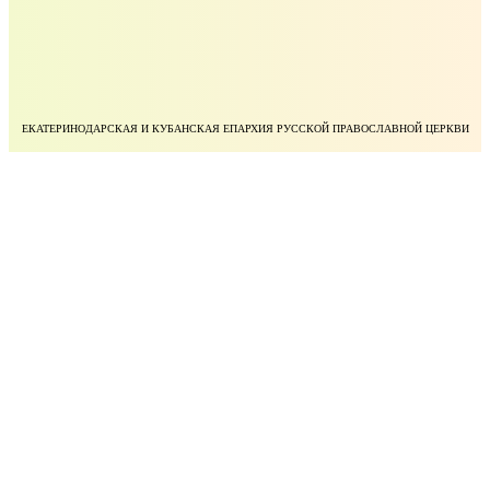
ЕКАТЕРИНОДАРСКАЯ И КУБАНСКАЯ ЕПАРХИЯ РУССКОЙ ПРАВОСЛАВНОЙ ЦЕРКВИ
УЧЕБНЫЙ КОМИТЕТ РУССКОЙ ПРАВОСЛАВНОЙ ЦЕРКВИ
БЛАГОТВОРИТЕЛЬНЫЙ ФОНД ПРАВОСЛАВНОЕ ДЕЛО
МИНИСТЕРСТВО НАУКИ И ВЫСШЕГО ОБРАЗОВАНИЯ РОССИЙСКОЙ ФЕДЕРАЦИИ
ФЕДЕРАЛЬНАЯ СЛУЖБА ПО НАДЗОРУ В СФЕРЕ ОБРАЗОВАНИЯ И НАУКИ