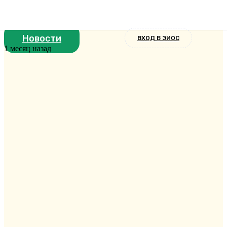
ректора Екатеринодарской духовной
семинарии иерея Андрея Кретова
Новости
ВХОД В ЭИОС
1 месяц назад