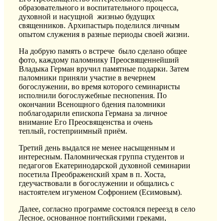
образовательного и воспитательного процесса,
духовной и насущной жизнью будущих
священников. Архипастырь поделился личным
опытом служения в разные периоды своей жизни.
На добрую память о встрече было сделано общее
фото, каждому
паломнику
Преосвященнейший
Владыка Герман вручил памятные подарки.
Затем
паломники приняли участие в вечернем
богослужении, во время которого
семинаристы
исполнили богослужебные песнопения.
По
окончании Всенощного бдения паломники
поблагодарили епископа Германа за личное
внимание Его Преосвященства и
очень
теплый,
гостеприимный приём.
Третий
день
выдался не менее насыщенным и
интересным.
П
аломническая группа студентов и
педагогов
Екатеринодарс
кой
духовной семинарии
посетила Преображенский храм в п. Хоста,
где
участвовали в богослужении и общались с
настоятелем игуменом Софронием (Есимовым).
Далее, согласно программе
состоялся п
ереезд в село
Лесное, основанное понтийскими греками,