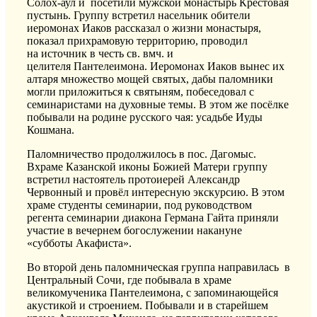
Солох-аул и п
осетили
мужской монастырь Крестовая
пустынь. Группу встретил насельник обители
иеромонах Иаков
рассказал
о жизни монастыря,
показал
прихрамовую
территорию
, проводил
на
источник в честь
св.
вмч
.
и
ц
елителя
Пантеле
имона
.
Иеромонах Иаков вынес их
алтаря множество мощей святых, дабы паломники
могли приложиться к святыням
, побеседовал с
семинаристами на духовные темы
.
В этом же посёлке
побывали на родине русского чая: усадьбе Иуды
Кошмана.
Паломничество продолжилось в пос. Дагомыс.
В
храм
е
Казанской
иконы Божией Матери группу
встретил настоятель протоиерей Александр
Червонный и провёл интересную экскурсию. В этом
храме с
туденты семинарии, под руководством
регента семинарии диакона Германа Гайта приняли
участие в вечернем богослужении накануне
«субботы Акафиста».
Во второй день паломническая группа направилась в
Центральный Сочи, где побывала в храме
великомученика Пантелеимона, с запоминающейся
акустикой и строением. Побывали и в старейшем