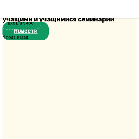
Екатеринодарскойдуховной семинарии
совершила первую поездку вместе с
учащими и учащимися семинарии
ВХОД В ЭИОС
Новости
4 года назад