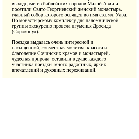
выходцами из
библейских городов Малой Азии и
посетили
Свято-Георгиевский женский монастырь,
главный собор которого освящен во имя
св
.в
мч
.
Уара
.
По монастырскому комплексу для паломнической
группы экскурсию провела игуменья Дросида
(Сорокопуд).
Поездка выдалась
очень
интересной и
насыщенной,
совместная молитва, красота и
благолепие Сочинских храмов и монастырей,
чудесная природа, оставили в душе каждого
участника поездки много радостных, ярких
впечатлений
и
духовных переживаний
.
О том, как проходила поездка, в ближайшее
время
будет опубликован
виде
о-
репортаж на нашем
сайте.
Результатов не найдено.