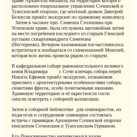
храме
Архангела Михаила, на территории которого
расположено епархиальное управление Сочинской и
Туапсинской епархии, где штатный диакон Дмитрий
Белоусов провёл экскурсию по храмовому комплексу.
Затем в часовне
прп
.
Симеона
Столпника
при
Успенском храме,
была отслужена заупокойная лития
на месте погребения
последнего из
старц
ев Глинской
пустыни
схиархимандрита
Сименона
(Нестеренко).
Вечером паломникам посчастливилось
встретиться и пообщаться со схимонахиней
Моисеей
,
которая всю жизнь провела рядом со старцем.
В
кафедральн
ом
собор
е
равноапостольного великого
князя Владимира
г. Сочи к
лючарь собора иерей
Никита Ефимов провёл экскурсию, познакомив
приезжих с архитектурными особенностями собора,
сюжетами фресок, особо почитаемыми иконами.
Храмовую территорию и её окрестности гости
смогли осмотреть с соборной колокольни.
Затем в соборн
ой библиотеке для семинаристов,
их
педагогов
и сотрудников семинарии
состоялась
встреча с правящим Архиереем
Сочинской епархии
епископом Сочинским и Туапсинским Германом.
Его Преосвященство
интересовался ходом