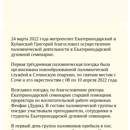
24 марта 2022 года митрополит
Екатеринодарский и
Кубанский Григорий благословил осуществление
паломнической деятельности в Екатеринодарской
духовной семинарии.
П
ервая
трёхдневная паломническая поездка была
организована новообразованной паломнической
службой
в Сочинскую епархию,
по святым местам г.
Сочи
и его окрестностям
с
0
8 по 10 апреля
2022 года.
Возглавил поездку, по благословению ректора
Екатеринодарской
семинарии
старший помощник
проректора по воспитательской работе
ие
ромонах
Феофан (
Дудик
).
В составе паломнической группы в
поездке участвовали преподаватели, сотрудники и
студенты
Екатеринодарской
д
уховной
семинарии
.
В
первый
день группа паломников прибыла в
пос
.