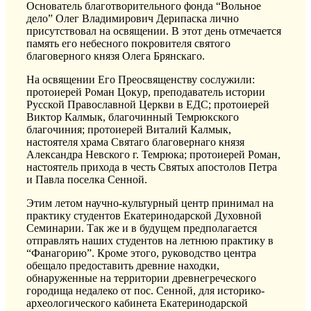
Основатель благотворительного фонда “Вольное
дело” Олег Владимирович Дерипаска лично
присутствовал на освящении. В этот день отмечается
память его небесного покровителя святого
благоверного князя Олега Брянскаго.
На освящении Его Преосвященству сослужили:
протоиерей Роман Цокур, преподаватель истории
Русской Православной Церкви в ЕДС; протоиерей
Виктор Калмык, благочинный Темрюкского
благочиния; протоиерей Виталий Калмык,
настоятеля храма Святаго благовернаго князя
Александра Невского г. Темрюка; протоиерей Роман,
настоятель прихода в честь Святых апостолов Петра
и Павла поселка Сенной.
Этим летом научно-культурный центр принимал на
практику студентов Екатеринодарской Духовной
Семинарии. Так же и в будущем предполагается
отправлять наших студентов на летнюю практику в
“Фанагорию”. Кроме этого, руководство центра
обещало предоставить древние находки,
обнаруженные на территории древнегреческого
городища недалеко от пос. Сенной, для историко-
археологического кабинета Екатеринодарской