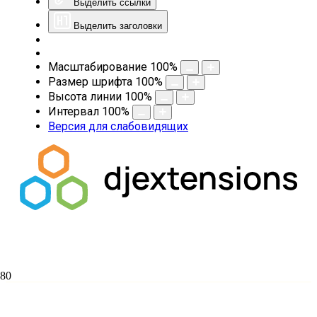
Выделить ссылки
Выделить заголовки
Масштабирование
100
%
Размер шрифта
100
%
Высота линии
100
%
Интервал
100
%
Версия для слабовидящих
Освящение научно-культурного центра
“Фанагория” в пос.Сенной