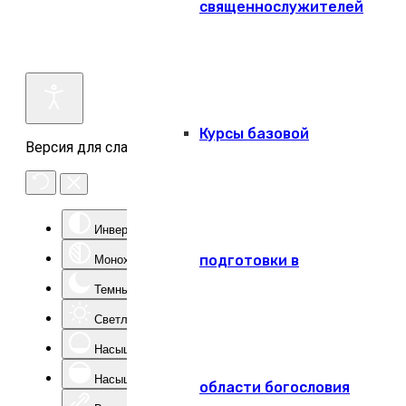
священнослужителей
Курсы базовой
Версия для слабовидящих
Инверсия цвета
подготовки в
Монохром
Темный контраст
Светлый контраст
Насыщенность -
Насыщенность +
области богословия