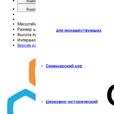
Выделить ссылки
Выделить заголовки
Масштабирование
100
%
Размер шрифта
100
%
для монашествующих
Высота линии
100
%
Интервал
100
%
Версия для слабовидящих
Семинарский хор
Церковно-исторический