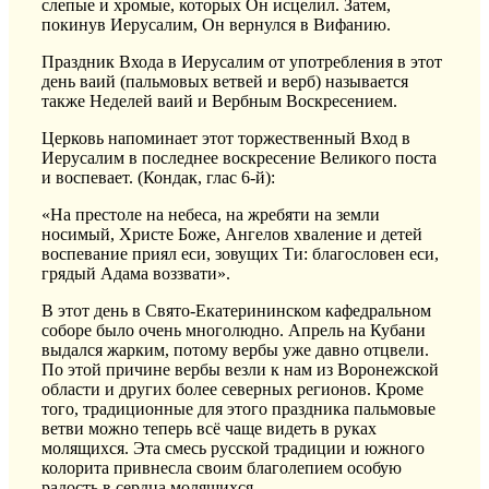
слепые и хромые, которых Он исцелил. Затем,
покинув Иерусалим, Он вернулся в Вифанию.
Праздник Входа в Иерусалим от употребления в этот
день ваий (пальмовых ветвей и верб) называется
также Неделей ваий и Вербным Воскресением.
Церковь напоминает этот торжественный Вход в
Иерусалим в последнее воскресение Великого поста
и воспевает. (Кондак, глас 6-й):
«На престоле на небеса, на жребяти на земли
носимый, Христе Боже, Ангелов хваление и детей
воспевание приял еси, зовущих Ти: благословен еси,
грядый Адама воззвати».
В этот день в Свято-Екатерининском кафедральном
соборе было очень многолюдно. Апрель на Кубани
выдался жарким, потому вербы уже давно отцвели.
По этой причине вербы везли к нам из Воронежской
области и других более северных регионов. Кроме
того, традиционные для этого праздника пальмовые
ветви можно теперь всё чаще видеть в руках
молящихся. Эта смесь русской традиции и южного
колорита привнесла своим благолепием особую
радость в сердца молящихся.