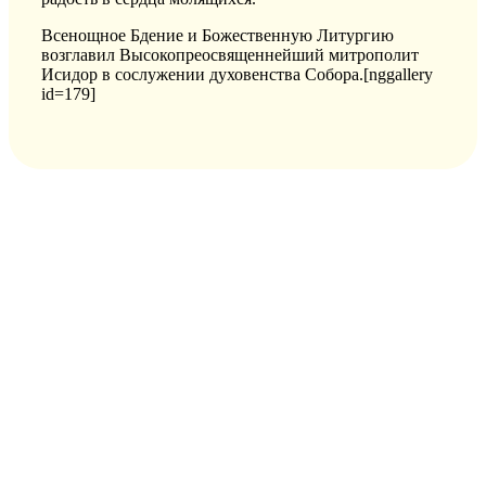
Всенощное Бдение и Божественную Литургию
возглавил Высокопреосвященнейший митрополит
Исидор в сослужении духовенства Собора.[nggallery
id=179]
РУССКАЯ ПРАВОСЛАВНАЯ ЦЕРКОВЬ