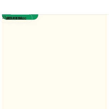
Вход Господень в Иерусалим
Новости
13 лет назад
ВХОД В ЭИОС