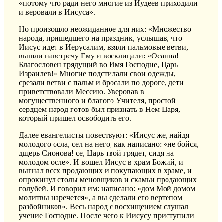
«потому что ради него многие из Иудеев приходили
и веровали в Иисуса».
Но произошло неожиданное для них: «Множество
народа, пришедшего на праздник, услышав, что
Иисус идет в Иерусалим, взяли пальмовые ветви,
вышли навстречу Ему и восклицали: «Осанна!
Благословен грядущий во Имя Господне, Царь
Израилев!» Многие подстилали свои одежды,
срезали ветви с пальм и бросали по дороге, дети
приветствовали Мессию. Уверовав в
могущественного и благого Учителя, простой
сердцем народ готов был признать в Нем Царя,
который пришел освободить его.
Далее евангелисты повествуют: «Иисус же, найдя
молодого осла, сел на него, как написано: «не бойся,
дщерь Сионова! се, Царь твой грядет, сидя на
молодом осле». И вошел Иисус в храм Божий, и
выгнал всех продающих и покупающих в храме, и
опрокинул столы меновщиков и скамьи продающих
голубей. И говорил им: написано: «дом Мой домом
молитвы наречется», а вы сделали его вертепом
разбойников». Весь народ с восхищением слушал
учение Господне. После чего к Иисусу приступили