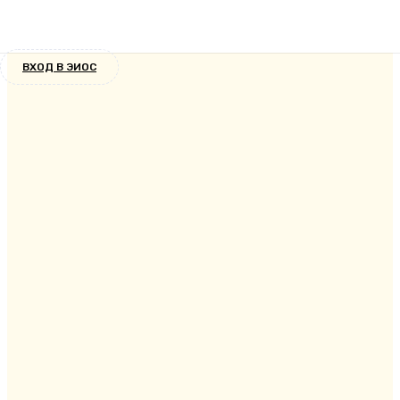
Без рубрики
6 лет назад
ВХОД В ЭИОС