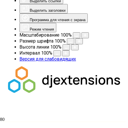
Выделить ссылки
Выделить заголовки
Программа для чтения с экрана
Режим чтения
Масштабирование
100
%
Размер шрифта
100
%
Высота линии
100
%
Интервал
100
%
Версия для слабовидящих
«Надо торопиться, очень торопиться»