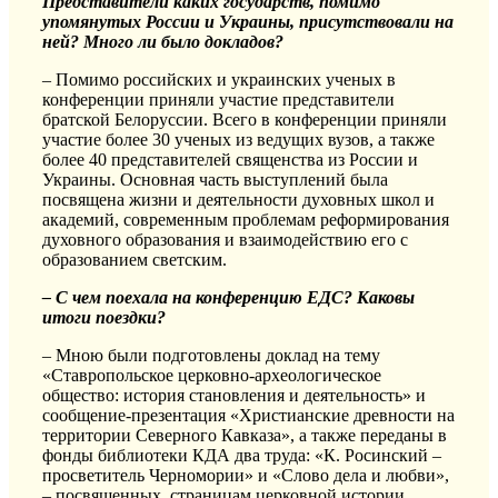
Представители каких государств, помимо
упомянутых России и Украины, присутствовали на
ней? Много ли было докладов?
– Помимо российских и украинских ученых в
конференции приняли участие представители
братской Белоруссии. Всего в конференции приняли
участие более 30 ученых из ведущих вузов, а также
более 40 представителей священства из России и
Украины. Основная часть выступлений была
посвящена жизни и деятельности духовных школ и
академий, современным проблемам реформирования
духовного образования и взаимодействию его с
образованием светским.
– С чем поехала на конференцию ЕДС? Каковы
итоги поездки?
– Мною были подготовлены доклад на тему
«Ставропольское церковно-археологическое
общество: история становления и деятельность» и
сообщение-презентация «Христианские древности на
территории Северного Кавказа», а также переданы в
фонды библиотеки КДА два труда: «К. Росинский –
просветитель Черномории» и «Слово дела и любви»,
– посвященных страницам церковной истории