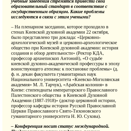
учебные заведения стремятся привести свой
образовательный стандарт в соответствие с
государственным образцом. Какие проблемы
исследуются в связи с этим учеными?
– На пленарном заседании, которое проходило в
стенах Киевской духовной академии 22 октября,
было представлено три доклада: «Церковно-
археологический музей и церковно-археологическое
общество при Киевской духовной академии: история
создания и обзор деятельности» (Ректор КДА,
профессор архиепископ Антоний), «О судьбе
киевской духовно-академической профессуры в эпоху
воинствующего атеизма: к постановке проблемы» (д.
ф. н. декан факультета гуманитарных наук
Национального университета «Киевско-Могилянская
академия» М. Л. Тарчук), «Арабская колония» в
Киеве: стипендиаты императорского Православного
Палестинского общества в Киевской Духовной
Академии (1887-1918)» (доктор церковной истории,
профессор кафедры истории Русской Православной
Церкви Православного Свято-Тихоновского
гуманитарного университета Н. Ю. Сухова).
– Конференция носит статус международной.