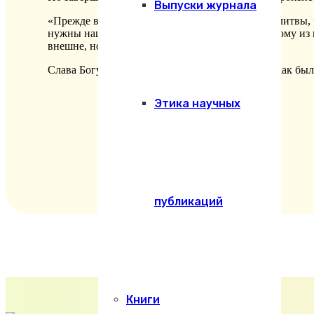
Выпуски журнала
«Прежде всякого дела христиане совершают молитвы, ч
нужны наши чистые души и добрые дела. Каждому из на
внешне, но и внутренне.
Слава Богу, что наши традиции возвращаются, как было
Этика научных
публикаций
Книги