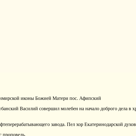
димирской иконы Божией Матери пос. Афипский
убанский Василий совершил молебен на начало доброго дела в 
фтеперерабатывающего завода. Пел хор Екатеринодарской духо
 проповедь.