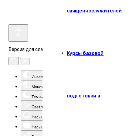
священнослужителей
Версия для слабовидящих
Курсы базовой
Инверсия цвета
Монохром
подготовки в
Темный контраст
Светлый контраст
Насыщенность -
Насыщенность +