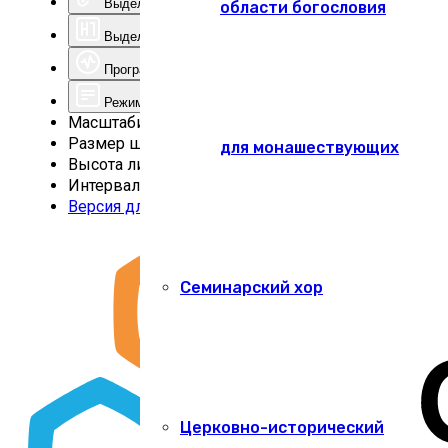
Выделить ссылки
области богословия
Выделить заголовки
Программа для чтения с экрана
Режим чтения
Масштабирование
100
%
Размер шрифта
100
%
для монашествующих
Высота линии
100
%
Интервал
100
%
Версия для слабовидящих
Семинарский хор
Церковно-исторический