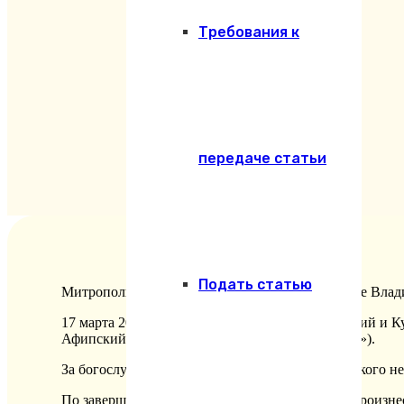
Требования к
передаче статьи
Подать статью
Митрополит Василий совершил молебен в храме Вла
17 марта 2025 года митрополит Екатеринодарский и К
Афипский Северского района (НПЗ «Афипский»).
За богослужением молились сотрудники Афипского не
По завершении молебна митрополит Василий произнес