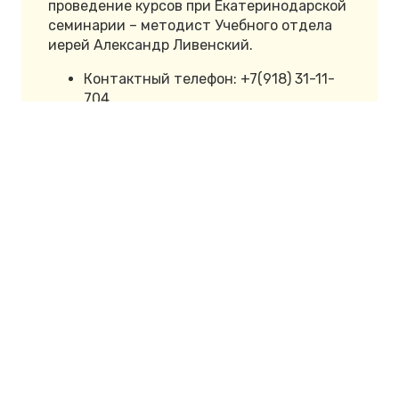
проведение курсов при Екатеринодарской
семинарии – методист Учебного отдела
иерей Александр Ливенский.
Контактный телефон: +7(918) 31-11-
704.
Адрес эл.
почты:
edseminarija@rambler.ru