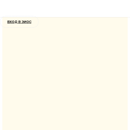
4 курс
5 лет назад
ВХОД В ЭИОС