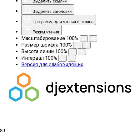
Выделить ссылки
Выделить заголовки
Программа для чтения с экрана
Режим чтения
Масштабирование
100
%
Размер шрифта
100
%
Высота линии
100
%
Интервал
100
%
Версия для слабовидящих
Казак без веры — не казак