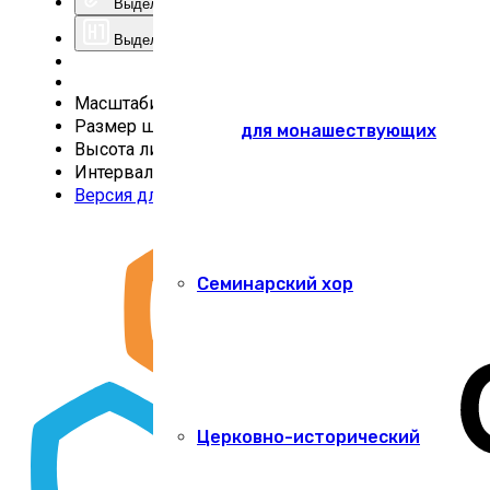
Выделить ссылки
Выделить заголовки
Масштабирование
100
%
Размер шрифта
100
%
для монашествующих
Высота линии
100
%
Интервал
100
%
Версия для слабовидящих
Семинарский хор
Церковно-исторический