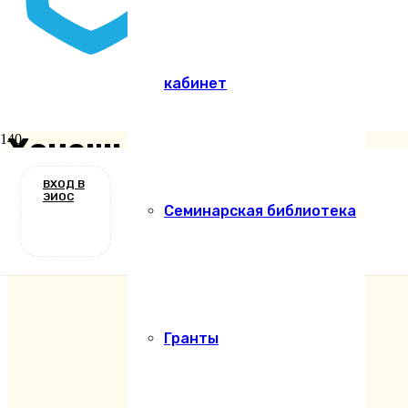
кабинет
Хочешь поступить ?
ВХОД В
Студенту
ЭИОС
Семинарская библиотека
6 лет назад
Гранты