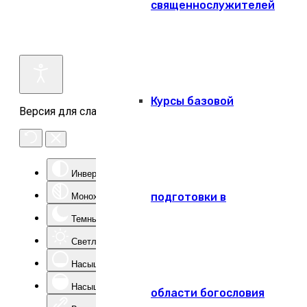
священнослужителей
Курсы базовой
Версия для слабовидящих
Инверсия цвета
подготовки в
Монохром
Темный контраст
Светлый контраст
Насыщенность -
Насыщенность +
области богословия