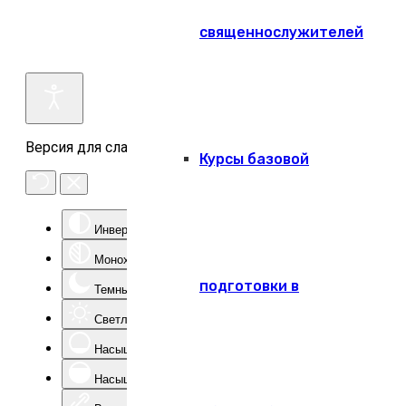
священнослужителей
Версия для слабовидящих
Курсы базовой
Инверсия цвета
Монохром
подготовки в
Темный контраст
Светлый контраст
Насыщенность -
Насыщенность +