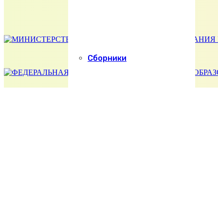
Сборники
Учебные пособия
Хочу поступить
Религиозная организация – духовная образовательная организация высшего образования
Екатеринодарская духовная семинария Екатеринодарской и Кубанской Епархии Русской 
Абитуриенту
+7 (861) 259-04-35