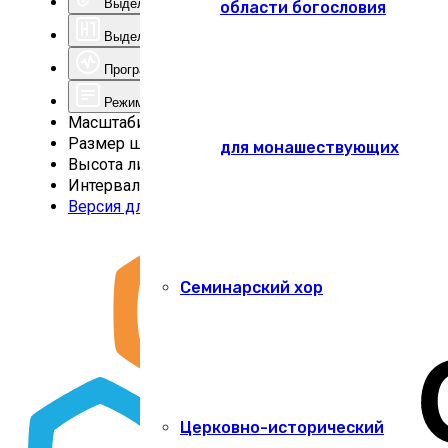
Выделить ссылки
области богословия
Выделить заголовки
Программа для чтения с экрана
Режим чтения
Масштабирование
100
%
Размер шрифта
100
%
для монашествующих
Высота линии
100
%
Интервал
100
%
Версия для слабовидящих
Семинарский хор
Церковно-исторический