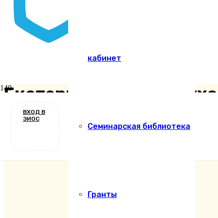
кабинет
Екатеринодарская духо
абитуриентов на 2024/
ВХОД В
ЭИОС
Семинарская библиотека
Новости
2 года назад
Гранты