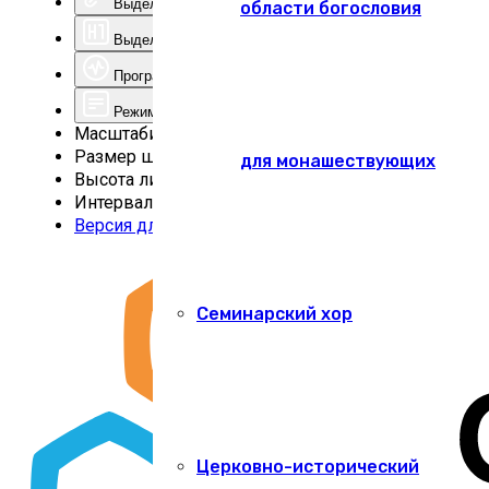
Выделить ссылки
области богословия
Выделить заголовки
Программа для чтения с экрана
Режим чтения
Масштабирование
100
%
Размер шрифта
100
%
для монашествующих
Высота линии
100
%
Интервал
100
%
Версия для слабовидящих
Семинарский хор
Церковно-исторический