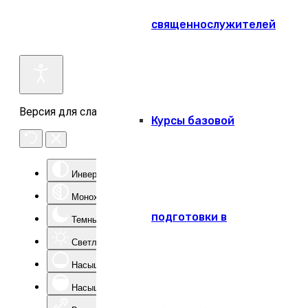
священнослужителей
Версия для слабовидящих
Курсы базовой
Инверсия цвета
Монохром
подготовки в
Темный контраст
Светлый контраст
Насыщенность -
Насыщенность +