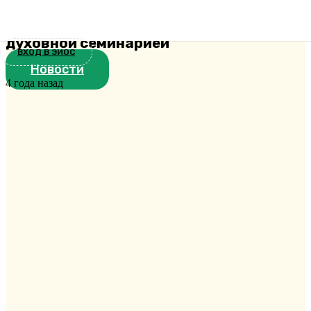
между Сретенской духовной
академией и Екатеринодарской
духовной семинарией
ВХОД В ЭИОС
Новости
4 года назад