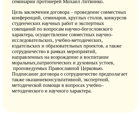
семинарии протоиерей Михаил
Литвинко
.
Цель заключения договора
–
п
роведение совместных
конференций, семинаров, круглых столов, конкурсов
студенческих научных работ и экспертных
совещаний по вопросам
научно-
богословского
характера, о
существление совместных научно-
исследовательских, учебно-методических,
издательских и образовательных проектов
, а также
с
отрудничество в рамках мероприятий,
направленных на возрождение и воспитание
моральных
,
патриотических и духовных
устоев
,
проповедуемых Православной Церковью
.
Подписание договора о сотрудничестве предполагает
также
оказ
ание
консультативн
ой
, экспертн
ой
,
методическ
ой
помощ
и
в вопросах учебно
–
методического и научного
характера
.