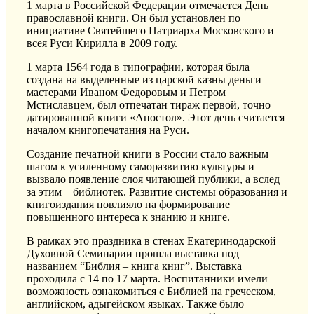
1 марта в Российской Федерации отмечается День
православной книги. Он был установлен по
инициативе Святейшего Патриарха Московского и
всея Руси Кирилла в 2009 году.
1 марта 1564 года в типографии, которая была
создана на выделенные из царской казны деньги
мастерами Иваном Федоровым и Петром
Мстиславцем, был отпечатан тираж первой, точно
датированной книги «Апостол». Этот день считается
началом книгопечатания на Руси.
Создание печатной книги в России стало важным
шагом к усиленному саморазвитию культуры и
вызвало появление слоя читающей публики, а вслед
за этим – библиотек. Развитие системы образования и
книгоиздания повлияло на формирование
повышенного интереса к знанию и книге.
В рамках это праздника в стенах Екатеринодарской
Духовной Семинарии прошла выставка под
названием “Библия – книга книг”. Выставка
проходила с 14 по 17 марта. Воспитанники имели
возможность ознакомиться с Библией на греческом,
английском, адыгейском языках. Также было