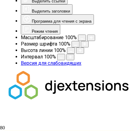
Выделить ссылки
Выделить заголовки
Программа для чтения с экрана
Режим чтения
Масштабирование
100
%
Размер шрифта
100
%
Высота линии
100
%
Интервал
100
%
Версия для слабовидящих
День православной книги