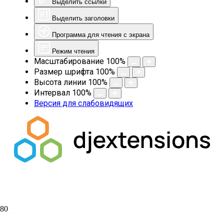
Выделить ссылки
Выделить заголовки
Программа для чтения с экрана
Режим чтения
Масштабирование
100
%
Размер шрифта
100
%
Высота линии
100
%
Интервал
100
%
Версия для слабовидящих
День памяти славянской письменности