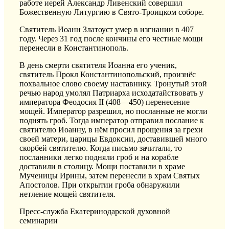
работе иерей Александр Ливенский совершил
Божественную Литургию в Свято-Троицком соборе.
Святитель Иоанн Златоуст умер в изгнании в 407
году. Через 31 год после кончины его честные мощи
перенесли в Константинополь.
В день смерти святителя Иоанна его ученик,
святитель Прокл Константинопольский, произнёс
похвальное слово своему наставнику. Тронутый этой
речью народ умолял Патриарха исходатайствовать у
императора Феодосия II (408—450) перенесение
мощей. Император разрешил, но посланные не могли
поднять гроб. Тогда император отправил послание к
святителю Иоанну, в нём просил прощения за грехи
своей матери, царицы Евдоксии, доставившей много
скорбей святителю. Когда письмо зачитали, то
посланники легко подняли гроб и на корабле
доставили в столицу. Мощи поставили в храме
Мученицы Ирины, затем перенесли в храм Святых
Апостолов. При открытии гроба обнаружили
нетление мощей святителя.
Пресс-служба Екатеринодарской духовной
семинарии