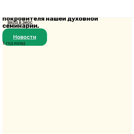
святителя Иоанна Златоуста,
архиепископа Константинопольского,
покровителя нашей духовной
ВХОД В ЭИОС
семинарии.
Новости
1 год назад