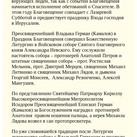
верующих людей, так как с событий Благовещения
начинается исполнение обетований о Спасителе. В
этом году Благовещение совпадает с Лазаревой
Субботой и предшествует празднику Входа господня
в Иерусалим.
Преосвященнейший Владыка Герман (Камалов) в
Праздник Благовещения совершил Божественную
Литургию в Войсковом соборе Святого благоверного
князя Александра Невского. Ему сослужили
настоятель собора – протоиерей Анатолий Петров и
штатные священники собора – прот. Ростислав
Мельник, прот. Дмитрий Мерцев, священник Михаил
Литвинко и священник Михаил Лядов, и дьякона
Георгий Моисеев, Александр Резниченко, Алексей
Мангушев.
По представлению Святейшему Патриарху Кириллу
Высокопреосвященнейшим Митрополитом
Исидором Преосвященнейший Епископ Герман
(Камалов) за Богослужением наградил протоиерей
Анатолия правом ношения палицы, а иерея Михаила
Лядова возвел в сан протопресвитера.
По уже сложившейся традиции после Литургии
духовенство собора с Владыкой Германом выпустили