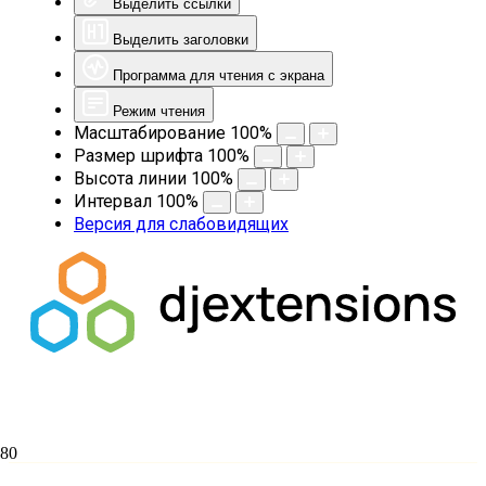
Выделить ссылки
Выделить заголовки
Программа для чтения с экрана
Режим чтения
Масштабирование
100
%
Размер шрифта
100
%
Высота линии
100
%
Интервал
100
%
Версия для слабовидящих
4 курс протоиерей Андрей Мещеряков