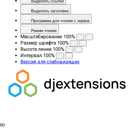
Выделить ссылки
Выделить заголовки
Программа для чтения с экрана
Режим чтения
Масштабирование
100
%
Размер шрифта
100
%
Высота линии
100
%
Интервал
100
%
Версия для слабовидящих
20 января в кинозале Кубанькино