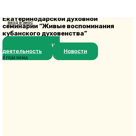
состоялась презентация
документального фильма
Екатеринодарской духовной
ВХОД В ЭИОС
семинарии “Живые воспоминания
кубанского духовенства”
Воспитательная
деятельность
Новости
4 года назад