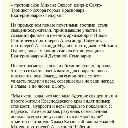
– протодиакон Михаил Околот, клирик Свято-
Троицкого собора города Краснодара,
Екатеринодарская епархия.
На премьерном показе почетными гостями стали
священнослужители, принимавшие участие в
создании фильма, а именно:
архимандрит Никон
(Пипинеев), протоиерей Александр Шабунин,
протоиерей Александр Мудрик, протодиакон Михаил
Околот,
также мероприятие посетили учащиеся
Екатеринодарской Духовной Семинарии.
После просмотра зрители обсудили фильм, признав,
что его создание очень важно для подрастающего
поколения, ведь благодаря ему многие смогут
увидеть подвиги веры, совершаемые не ради наград
и славы, а по любви к Богу.
“Мы очень рады, что молодые будущие священники и
просто жители Краснодарского края видят пример
стойкости, мудрости и веры старшего поколения. Я
надеюсь, что вера живая, разумная, осмысленная
должна всегда присутствовать в каждой душе” –
отметил настоятель Храма Казанской иконы Божией
Матери протоиерей Александр Шабунин.