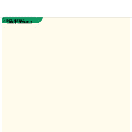
Кафедра церковно-практических
дисциплин
5 лет назад
ВХОД В ЭИОС