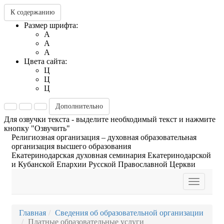
К содержанию
Размер шрифта:
A
A
A
Цвета сайта:
Ц
Ц
Ц
Дополнительно
Для озвучки текста - выделите необходимый текст и нажмите
кнопку "Озвучить"
Религиозная организация – духовная образовательная
организация высшего образования
Екатеринодарская духовная семинария Екатеринодарской
и Кубанской Епархии Русской Православной Церкви
Toggle
navigatio
Главная
Сведения об образовательной организации
Платные образовательные услуги