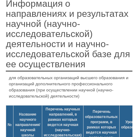
Информация о
направлениях и результатах
научной (научно-
исследовательской)
деятельности и научно-
исследовательской базе для
ее осуществления
для образовательных организаций высшего образования и
организаций дополнительного профессионального
образования (при осуществлении научной (научно-
исследовательской) деятельности)
Перечень научных
Перечень
Название
направлений, в
образовательных
научного
рамках которых
программ, в
Урове
№
направления/
ведется научная
рамках которых
образов
научной
(научно-
ведется научная
школы
исследовательская)