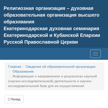
Религиозная организация – духовная
образовательная организация высшего
образования
Екатеринодарская духовная семинария
Екатеринодарской и Кубанской Епархии
Русской Православной Церкви
Toggle
navigati
Главная
Сведения об образовательной организации
Образование
Информация о направлениях и результатах научной
(научно-исследовательской) деятельности и научно-
исследовательской базе для ее осуществления
Назад